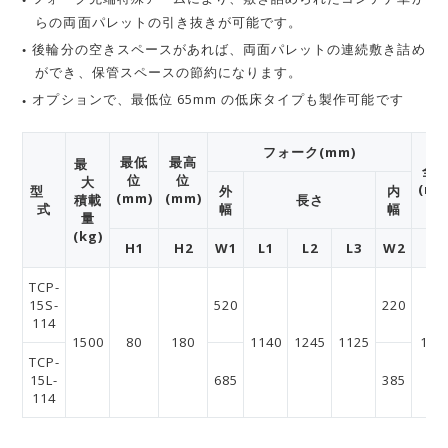
らの両面パレットの引き抜きが可能です。
後輪分の空きスペースがあれば、両面パレットの連続敷き詰め
ができ、保管スペースの節約になります。
オプションで、最低位 65mm の低床タイプも製作可能です
フォーク(mm)
最低
最高
最
全
位
位
大
(mm
型
外
内
(mm)
(mm)
積載
長さ
式
幅
幅
量
(kg)
H1
H2
W1
L1
L2
L3
W2
L4
TCP-
15S-
520
220
114
1500
80
180
1140
1245
1125
166
TCP-
15L-
685
385
114