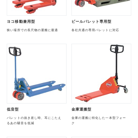
ヨコ移動兼用型
ビールパレット専用型
狭い場所での長尺物の運搬に最適
各社共通の専用パレットに対応
低音型
金庫運搬型
パレットの抜き差し時、耳にこたえ
金庫の運搬に特化した一本型フォー
るあの騒音を低減
ク