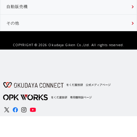
自動販売機
その他
COPYRIGHT ©
2026 Okudaya Giken Co.,Ltd. All rights reserved.