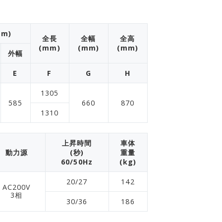
m)
全長
全幅
全高
(mm)
(mm)
(mm)
外幅
E
F
G
H
1305
585
660
870
1310
上昇時間
車体
動力源
(秒)
重量
60/50Hz
(kg)
20/27
142
AC200V
3相
30/36
186