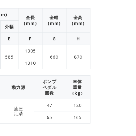
m)
全長
全幅
全高
(mm)
(mm)
(mm)
外幅
E
F
G
H
1305
585
660
870
1310
ポンプ
車体
動力源
ペダル
重量
回数
(kg)
47
120
油圧
足踏
65
165