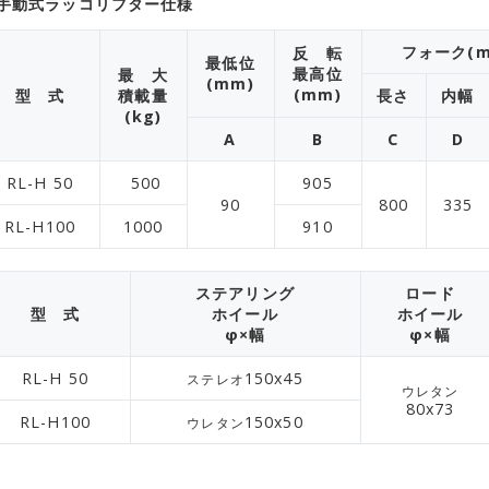
 手動式ラッコリフター仕様
フォーク(m
反 転
最低位
最高位
最 大
(mm)
(mm)
型 式
積載量
長さ
内幅
(kg)
A
B
C
D
RL-H 50
500
905
90
800
335
RL-H100
1000
910
ステアリング
ロード
型 式
ホイール
ホイール
φ×幅
φ×幅
RL-H 50
150x45
ステレオ
ウレタン
80x73
RL-H100
150x50
ウレタン