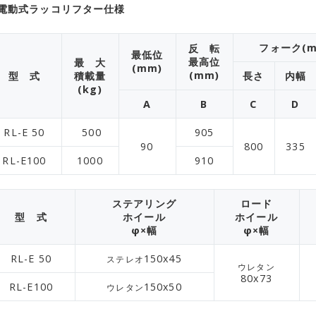
 電動式ラッコリフター仕様
フォーク(m
反 転
最低位
最高位
最 大
(mm)
(mm)
型 式
積載量
長さ
内幅
(kg)
A
B
C
D
RL-E 50
500
905
90
800
335
RL-E100
1000
910
ステアリング
ロード
型 式
ホイール
ホイール
φ×幅
φ×幅
RL-E 50
150x45
ステレオ
ウレタン
80x73
RL-E100
150x50
ウレタン