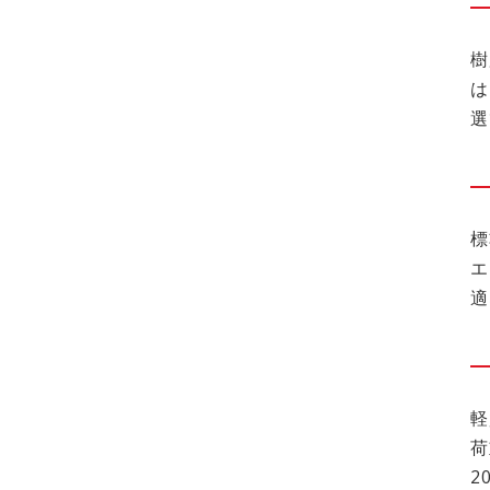
樹
は
選
標
エ
適
軽
荷
2