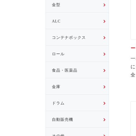
金型
ALC
コンテナボックス
ロール
一
に
食品・医薬品
全
金庫
ドラム
自動販売機
その他