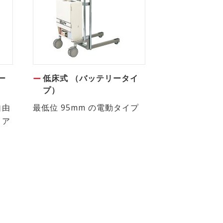
ー
低床式 （バッテリータイ
プ）
自由
最低位 95mm の電動タイプ
トア