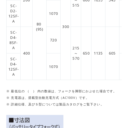
200
～
600
1055
545
515
SC-
D2-
1070
13
12SF-
A
80
300
(95)
SC-
D4-
720
96
8SF-
A
215
400
～
650
1135
605
570
SC-
D4-
1070
13
12SF-
A
※ 最低位の （ ） 内の数値は、フォークを脚部にかぶせた場合です。
※ 充電器は、搭載型自動充電方式（AC100V）です。
※ 詳細仕様、及びＳ型については製品カタログをご覧下さい。