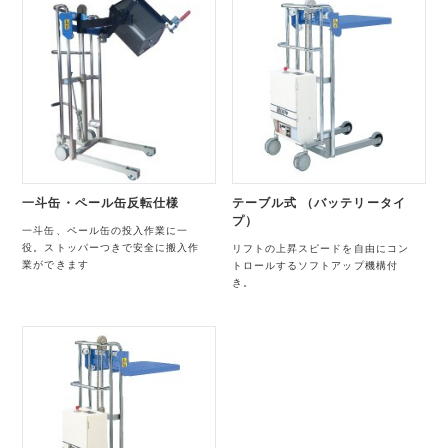
一斗缶・ペール缶反転仕様
テーブル式 （バッテリータイ
プ）
一斗缶、ペール缶の投入作業に一
役。ストッパーつきで安全に搬入作
リフトの上昇スピードを自由にコン
業ができます
トロールするソフトアップ機構付
き。