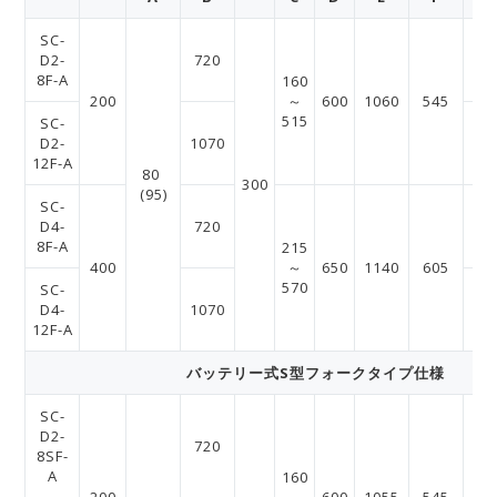
SC-
D2-
720
97
8F-A
160
200
～
600
1060
545
515
SC-
D2-
1070
13
12F-A
80
300
(95)
SC-
D4-
720
96
8F-A
215
400
～
650
1140
605
570
SC-
D4-
1070
13
12F-A
バッテリー式S型フォークタイプ仕様
SC-
D2-
720
97
8SF-
A
160