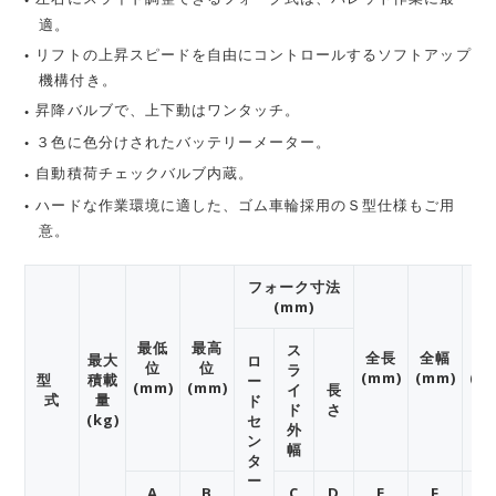
適。
リフトの上昇スピードを自由にコントロールするソフトアップ
機構付き。
昇降バルブで、上下動はワンタッチ。
３色に色分けされたバッテリーメーター。
自動積荷チェックバルブ内蔵。
ハードな作業環境に適した、ゴム車輪採用のＳ型仕様もご用
意。
フォーク寸法
(mm)
最低
最高
ス
全長
全幅
全
最大
ロ
位
位
ラ
(mm)
(mm)
(m
型
積載
ー
(mm)
(mm)
イ
長
式
量
ド
ド
さ
(kg)
セ
外
ン
幅
タ
ー
A
B
C
D
E
F
G