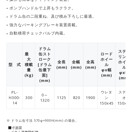
ポンプハンドルで上昇もラクラク。
ドラム缶の二段重ね、及び積み下ろしに最適。
強力なパーキングブレーキ装置搭載。
自動積荷チェックバルブ内蔵。
ドラム
ステア
最
缶スト
ロード
リング
大
ローク
ホイー
全長
全幅
全高
ホイー
型 式
積載
[ドラム
ル
(mm)
(mm)
(mm)
ル
量
缶最下
φx幅
φx幅
(kg)
面]
(mm)
(mm)
(mm)
PL-
ウレタ
ステレ
0～
H300-
300
1125
820
1900
ン
オ
1320
14
150x45
150x45
※ ドラム缶寸法 570φ×900H(mm) の場合。