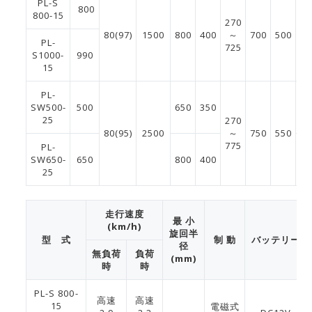
PL-S
800
800-15
270
80(97)
1500
800
400
～
700
500
1
PL-
725
S1000-
990
15
PL-
SW500-
500
650
350
1
25
270
80(95)
2500
～
750
550
775
PL-
SW650-
650
800
400
1
25
走行速度
最 小
(km/h)
旋回半
型 式
制 動
バッテリー
径
無負荷
負荷
(mm)
時
時
PL-S 800-
高速
高速
15
電磁式