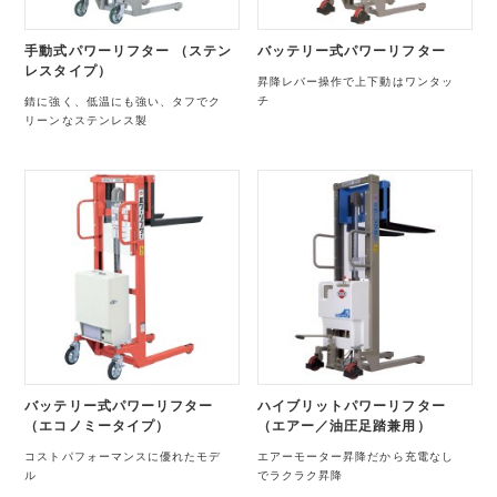
手動式パワーリフター （ステン
バッテリー式パワーリフター
レスタイプ）
昇降レバー操作で上下動はワンタッ
チ
錆に強く、低温にも強い、タフでク
リーンなステンレス製
バッテリー式パワーリフター
ハイブリットパワーリフター
（エコノミータイプ）
（エアー／油圧足踏兼用）
コストパフォーマンスに優れたモデ
エアーモーター昇降だから充電なし
ル
でラクラク昇降