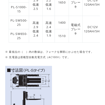
2.9
2.2
DC12V
1650
ブレー
低速
低速
120AH/5HR
キ
PL-S1000-
2.5
1.6
15
PL-SW500-
1400
高速
高速
25
電磁式
2.9
2.4
DC12V
ブレー
低速
低速
120AH/5HR
キ
PL-SW650-
2.4
1.9
1510
25
※ 最低位の（ ）内の数値は、フォークを脚部にかぶせた場合です。
※ 充電器は搭載型自動充電方式（AC100V）です。