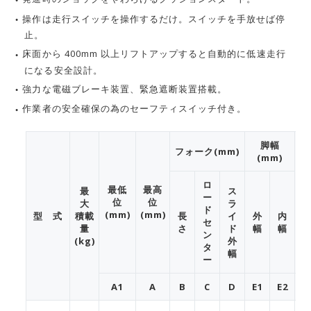
操作は走行スイッチを操作するだけ。スイッチを手放せば停
止。
床面から 400mm 以上リフトアップすると自動的に低速走行
になる安全設計。
強力な電磁ブレーキ装置、緊急遮断装置搭載。
作業者の安全確保の為のセーフティスイッチ付き。
脚幅
フォーク(mm)
(mm)
ロ
最低
最高
最
ス
ー
位
位
大
ラ
(
ド
(mm)
(mm)
型 式
積載
長
イ
外
内
セ
量
さ
ド
幅
幅
ン
(kg)
外
タ
幅
ー
A1
A
B
C
D
E1
E2