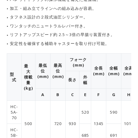
加工・組み立てラインへの組み込みが容易。
タフネス設計の２段式油圧シリンダー。
ワンタッチのニュートラルレバー付き。
リフトアップスピード約 2.5～3倍の早揚り装置付き。
安定性を確保する補助キャスターを取り付け可能。
フォーク
(mm)
最低
最高
最
全長
全幅
全高
位
位
大
(mm)
(mm)
(mm)
型
(mm)
(mm)
積載
外
式
長さ
量
幅
(kg)
A
B
C
E
F
G
H
HC-
5A-
520
590
70
500
720
930
1345
1015
HC-
5B-
685
691