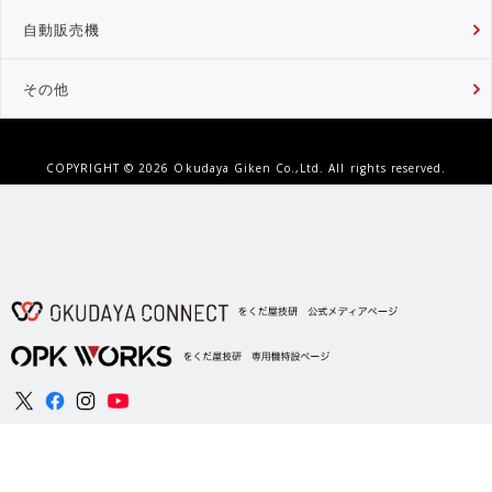
自動販売機
その他
COPYRIGHT ©
2026 Okudaya Giken Co.,Ltd. All rights reserved.