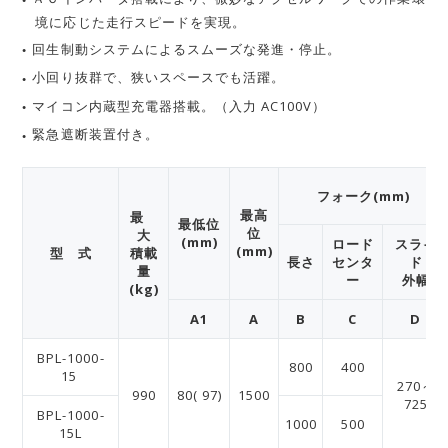
境に応じた走行スピードを実現。
回生制動システムによるスムーズな発進・停止。
小回り抜群で、狭いスペースでも活躍。
マイコン内蔵型充電器搭載。（入力 AC100V）
緊急遮断装置付き。
フォーク(mm)
最高
最
最低位
位
大
(mm)
ロード
スライ
(mm)
型 式
積載
長さ
センタ
ド
量
ー
外幅
(kg)
A1
A
B
C
D
BPL-1000-
800
400
15
270～
990
80( 97)
1500
725
BPL-1000-
1000
500
15L