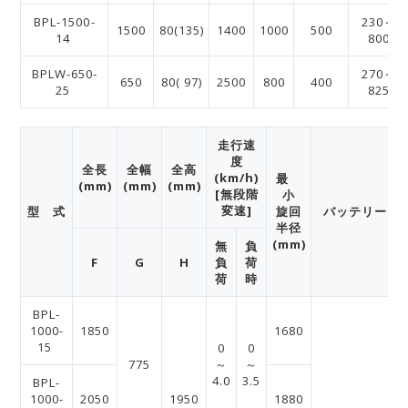
BPL-1500-
230～
1500
80(135)
1400
1000
500
14
800
BPLW-650-
270～
650
80( 97)
2500
800
400
25
825
走行速
度
全長
全幅
全高
(km/h)
最
(mm)
(mm)
(mm)
[無段階
小
変速]
型 式
旋回
バッテリー
半径
(mm)
無
負
F
G
H
負
荷
荷
時
BPL-
1000-
1850
1680
15
0
0
775
～
～
4.0
3.5
BPL-
1000-
2050
1950
1880