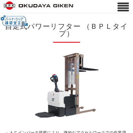
自走式パワーリフター （ＢＰＬタイ
プ）
ＡＣインバータ搭載により、微妙なアクセルワークでの作業環