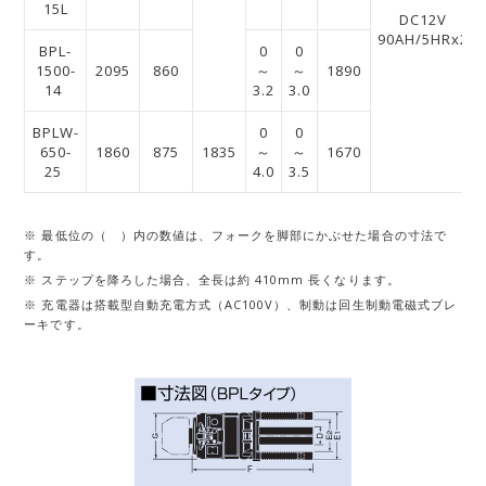
15L
DC12V
90AH/5HRx2
BPL-
0
0
1500-
2095
860
～
～
1890
14
3.2
3.0
BPLW-
0
0
650-
1860
875
1835
～
～
1670
25
4.0
3.5
※ 最低位の（ ）内の数値は、フォークを脚部にかぶせた場合の寸法で
す。
※ ステップを降ろした場合、全長は約 410mm 長くなります。
※ 充電器は搭載型自動充電方式（AC100V）、制動は回生制動電磁式ブレ
ーキです。