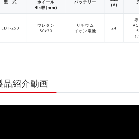
型 式
ホイール
バッテリー
(V)
Φ×幅(mm)
専
ウレタン
リチウム
AC
EDT-250
24
50x30
イオン電池
1.
製品紹介動画