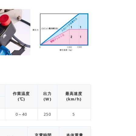
ン
作業温度
出力
最高速度
(℃)
(W)
(km/h)
0～40
250
5
充電時間
本体重量