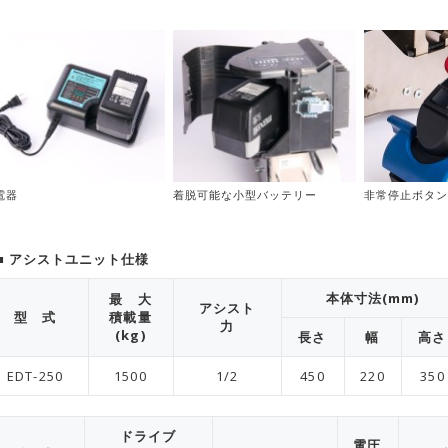
電器
着脱可能な小型バッテリー
非常停止ボタ
 アシストユニット仕様
本体寸法(mm)
最 大
アシスト
型 式
積載量
力
(kg)
長さ
幅
高さ
EDT-250
1500
1/2
450
220
350
ドライブ
電圧