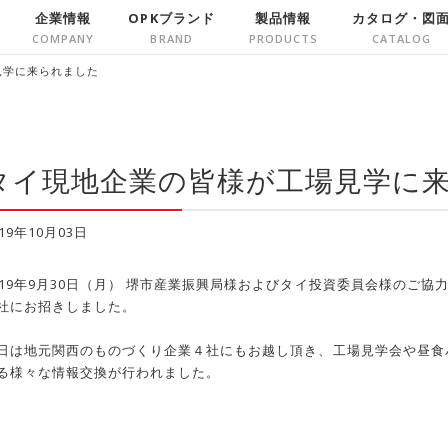
企業情報
OPKブランド
製品情報
カタログ・図
見学に来られました
タイ現地企業の皆様が工場見学に
019年10月03日
019年9月30日（月） 堺市産業振興局様およびタイ投資委員会様のご協
社にお招きしました。
日は地元関西のものづくり企業４社にもお越し頂き、工場見学会や昼食
る様々な情報交換が行われました。