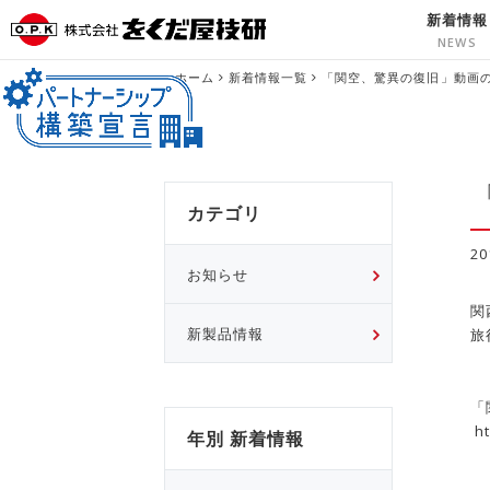
新着情報
ホーム
新着情報一覧
「関空、驚異の復旧」動画
カテゴリ
2
お知らせ
関
旅
新製品情報
「
h
年別 新着情報