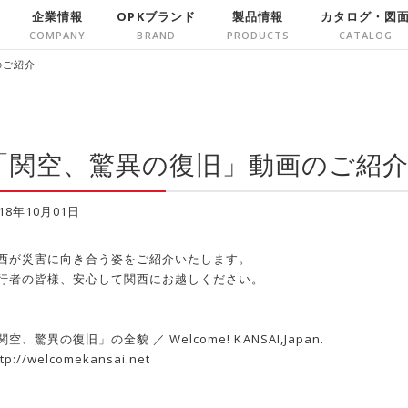
企業情報
OPKブランド
製品情報
カタログ・図
のご紹介
「関空、驚異の復旧」動画のご紹
018年10月01日
西が災害に向き合う姿をご紹介いたします。
行者の皆様、安心して関西にお越しください。
関空、驚異の復旧」の全貌 ／ Welcome! KANSAI,Japan.
ttp://welcomekansai.net